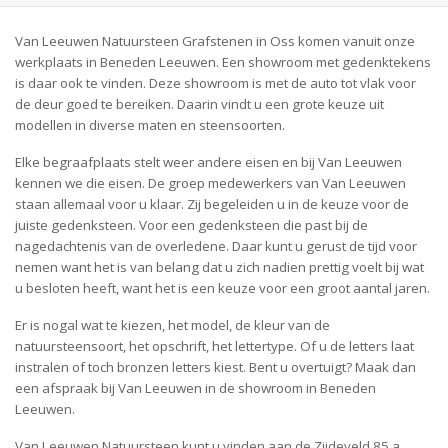
Van Leeuwen Natuursteen Grafstenen in Oss komen vanuit onze
werkplaats in Beneden Leeuwen. Een showroom met gedenktekens
is daar ook te vinden. Deze showroom is met de auto tot vlak voor
de deur goed te bereiken. Daarin vindt u een grote keuze uit
modellen in diverse maten en steensoorten.
Elke begraafplaats stelt weer andere eisen en bij Van Leeuwen
kennen we die eisen. De groep medewerkers van Van Leeuwen
staan allemaal voor u klaar. Zij begeleiden u in de keuze voor de
juiste gedenksteen. Voor een gedenksteen die past bij de
nagedachtenis van de overledene. Daar kunt u gerust de tijd voor
nemen want het is van belang dat u zich nadien prettig voelt bij wat
u besloten heeft, want het is een keuze voor een groot aantal jaren.
Er is nogal wat te kiezen, het model, de kleur van de
natuursteensoort, het opschrift, het lettertype. Of u de letters laat
instralen of toch bronzen letters kiest. Bent u overtuigt? Maak dan
een afspraak bij Van Leeuwen in de showroom in Beneden
Leeuwen.
Van Leeuwen Natuursteen kunt u vinden aan de Zijdeveld 85 a