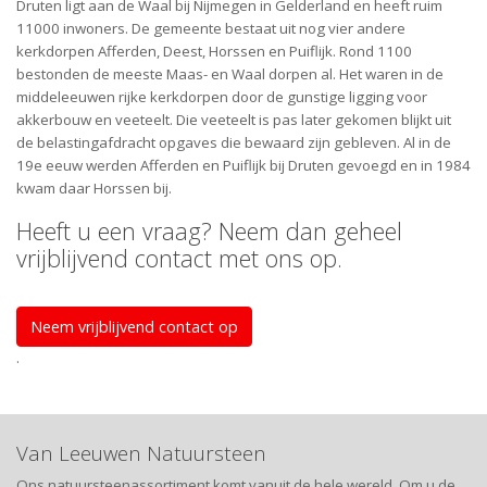
Druten ligt aan de Waal bij Nijmegen in Gelderland en heeft ruim
11000 inwoners. De gemeente bestaat uit nog vier andere
kerkdorpen Afferden, Deest, Horssen en Puiflijk. Rond 1100
bestonden de meeste Maas- en Waal dorpen al. Het waren in de
middeleeuwen rijke kerkdorpen door de gunstige ligging voor
akkerbouw en veeteelt. Die veeteelt is pas later gekomen blijkt uit
de belastingafdracht opgaves die bewaard zijn gebleven. Al in de
19e eeuw werden Afferden en Puiflijk bij Druten gevoegd en in 1984
kwam daar Horssen bij.
Heeft u een vraag? Neem dan geheel
vrijblijvend contact met ons op.
Neem vrijblijvend contact op
.
Van Leeuwen Natuursteen
Ons natuursteenassortiment komt vanuit de hele wereld. Om u de